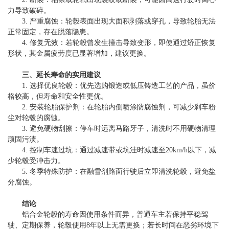
力导致破碎。
3. 严重腐蚀：轮毂表面出现大面积剥落或穿孔，导致轮胎无法
正常固定，存在脱落隐患。
4. 修复无效：若轮毂曾发生撞击导致变形，即使通过矫正恢复
形状，其金属疲劳度已显著增加，建议更换。
三、延长寿命的实用建议
1. 选择优良轮毂：优先选购锻造或低压铸造工艺的产品，虽价
格较高，但寿命和安全性更优。
2. 安装轮胎保护剂：在轮胎内侧喷涂防腐蚀剂，可减少刹车粉
尘对轮毂的腐蚀。
3. 避免硬物刮擦：停车时远离马路牙子，清洗时不用硬物清理
顽固污渍。
4. 控制车速过坑：通过减速带或坑洼时减速至20km/h以下，减
少轮毂受冲击力。
5. 冬季特殊防护：在融雪剂路面行驶后立即清洗轮毂，避免盐
分腐蚀。
结论
铝合金轮毂的寿命因使用条件而异，普通车主若保持平稳驾
驶、定期保养，轮毂使用8年以上无需更换；若长时间在恶劣环境下