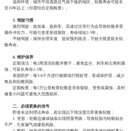
温和环境：城市平坦道路且气候干燥的地区，轮毂寿命可延长
至10年以上（但需结合定期检查）。
3. 驾驶习惯
激烈驾驶：急加速、急刹车、高速过坑等行为会导致轮毂承受
额外冲击力，可能引发变形或裂纹，寿命缩短2-3年。
平稳驾驶：保持合理车速、提前预判路况，可较大限度延长轮
毂寿命。
4. 维护保养
定期清洁：每2周清洗轮毂并擦干，避免盐分、刹车粉尘堆积腐
蚀，可延长寿命2-3年。
表面防护：每3-6个月进行镀膜或打蜡处理，形成保护层，减少
氧化和刮擦风险。
定期检查：每1万公里检查轮毂是否有裂纹、变形或腐蚀，及时
修复小问题可避免大范围损坏。
二、必须更换的信号
即使未达到理论寿命，若出现以下情况需立即更换轮毂：
1. 变形：轮毂边缘或辐条出现明显弯曲，导致轮胎与轮毂贴合
不严，引发漏气或爆胎风险。
2. 断裂：辐条或轮辋出现裂纹或断裂，可能因高速行驶时离心