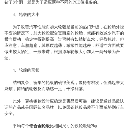
钻了8个洞，就是为了适应两种不同的PCD值准备的。
3、轮毂的大小
为了改善汽车性能而加大轮毂是当前的热门升级，在轮胎外径
不变的情况下，加大轮毂配合宽而扁的轮胎，就能有效减少汽车的
横向摆动，稳定性得到提高，过弯时有如蜻蜓点水，轻盈掠过。但
应注意，车胎越扁，其厚度越薄，减振性能越差，舒适性方面就要
做出较大牺牲。一般来讲，根据原车轮毂大小加大一两号最为合
适。
4、轮毂的形状
结构复杂、密集的轮毂的确很美观，显得有档次，但洗起来太
麻烦，简约的轮毂反而动感十足，干净利落。
此外，更换铝轮毂时应确定是否品质可靠，建议是通过品质认
证的产品或是国际知名品牌，以免因铝轮毂品质不佳而威胁到行车
安全。
平均每个
铝合金轮毂
比相同尺寸的铁轮毂轻2kg