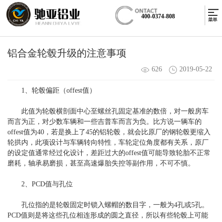
400-0374-808
铝合金轮毂升级的注意事项
626
2019-05-22
1、轮毂偏距（offest值）
此值为轮毂横剖面中心至螺丝孔固定基准的数倍，对一般房车
而言为正，对少数车辆和一些吉普车而言为负。比方说一辆车的
offest值为40，若是换上了45的铝轮毂，就会比原厂的钢轮毂更缩入
轮拱内，此项设计与车辆转向特性，车轮定位角度都有关系，原厂
的设定值通常经过化设计，差距过大的offest值可能导致轮胎不正常
磨耗，轴承易磨损，甚至高速爆胎失控等副作用，不可不慎。
2、PCD值与孔位
孔位指的是轮毂固定时锁入螺帽的数目字，一般为4孔或5孔。
PCD值则是将这些孔位相连形成的圆之直径，所以有些轮毂上可能