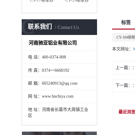
CY-17哪家好
CY-35哪家好
C
标签
联系我们
Contact Us
CY-104前
河南驰亚铝业有限公司
本文网址：
电 话：400-0374-808
上一篇：
传 真：0374一6668192
邮 箱：605240913@qq.com
下一篇：
网 址：www.hnchiya.com
地 址：河南省长葛市大周镇工业
最近浏
区