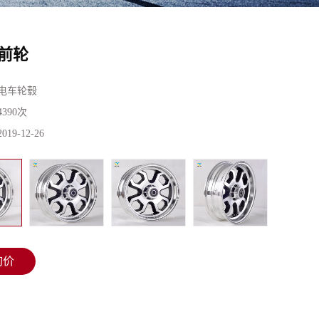
4前轮
电车轮毂
4390次
2019-12-26
询价