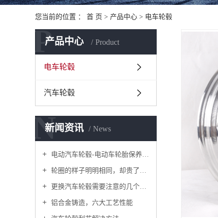
您当前的位置 ：
首 页
>
产品中心
>
电车轮毂
P
产品中心
Product
电车轮毂
汽车轮毂
N
新闻资讯
News
电动汽车轮毂-电动车轮胎保养要诀
轮圈的样子明明相同，却贵了好几倍！原来是这个原因
更换汽车轮毂需要注意的几个禁忌
铝合金铸造，六大工艺性能